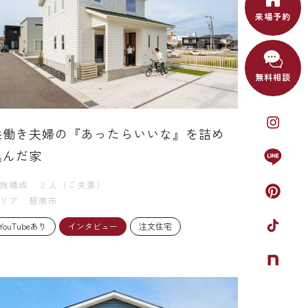
来場予約
無料相談
共働き夫婦の『あったらいいな』を詰め
込んだ家
族構成
２人（ご夫妻）
リア
碧南市
YouTubeあり
インタビュー
注文住宅