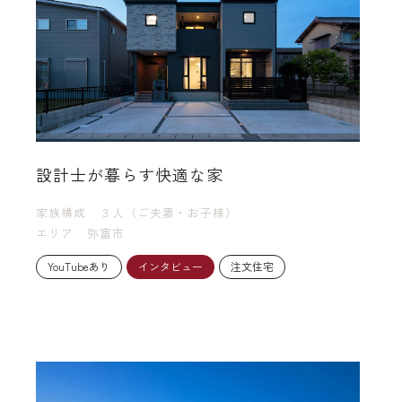
設計士が暮らす快適な家
家族構成
３人（ご夫妻・お子様）
エリア
弥富市
YouTubeあり
インタビュー
注文住宅