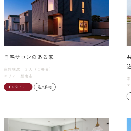
自宅サロンのある家
家族構成
２人（ご夫妻）
エリア
碧南市
家
エ
インタビュー
注文住宅