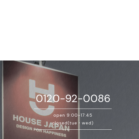
0120-92-0086
open 9:00~17:45
closed(tue・wed)