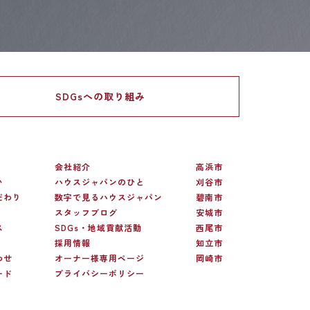
SDGsへの
取り組み
会社紹介
高浜市
い
ハウスジャパンのひと
刈谷市
だわり
数字で見るハウスジャパン
碧南市
スタッフブログ
安城市
ス
SDGs・地域貢献活動
西尾市
採用情報
知立市
わせ
オーナー様専用ページ
岡崎市
ード
プライバシーポリシー