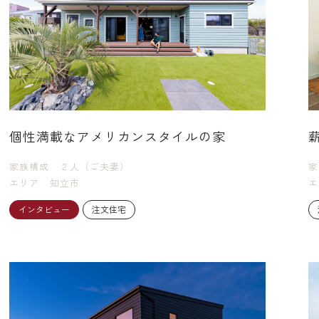
個性満載なアメリカンスタイルの家
家族構成
２人（ご夫妻）
家
エリア
知立市
エ
インタビュー
注文住宅