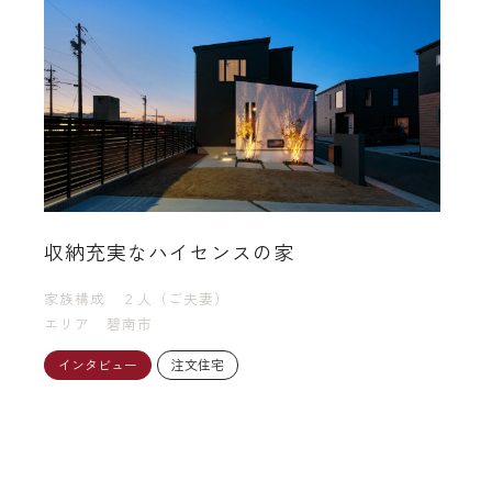
収納充実なハイセンスの家
家族構成
２人（ご夫妻）
エリア
碧南市
インタビュー
注文住宅