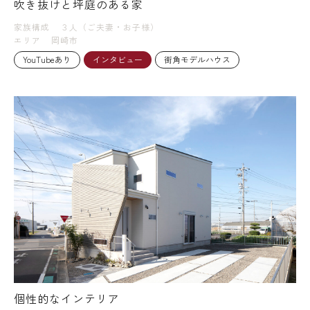
吹き抜けと坪庭のある家
家族構成
３人（ご夫妻・お子様）
エリア
岡崎市
YouTubeあり
インタビュー
街角モデルハウス
個性的なインテリア