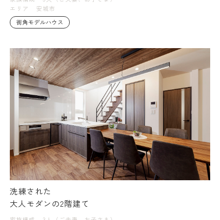
エリア
安城市
街角モデルハウス
洗練された
大人モダンの2階建て
家族構成
3人（ご夫妻、お子さま）