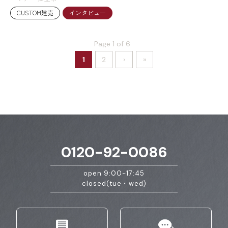
CUSTOM建売
インタビュー
Page 1 of 6
1
2
›
»
0120-92-0086
open 9:00~17:45
closed(tue・wed)