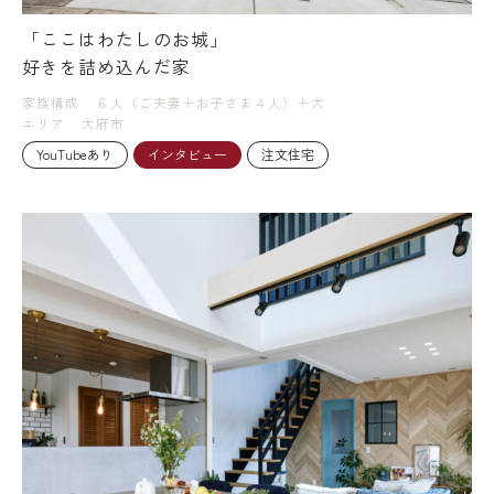
「ここはわたしのお城」
好きを詰め込んだ家
家族構成
６人（ご夫妻＋お子さま４人）＋犬
エリア
大府市
YouTubeあり
インタビュー
注文住宅