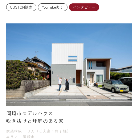
CUSTOM建売
YouTubeあり
インタビュー
岡崎市モデルハウス
吹き抜けと坪庭のある家
家族構成
３人（ご夫妻・お子様）
エリア
岡崎市