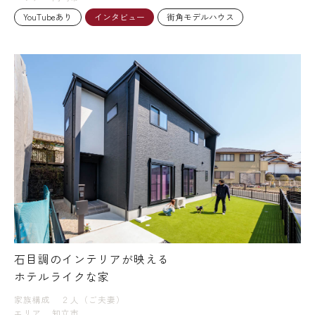
YouTubeあり
インタビュー
街角モデルハウス
石目調のインテリアが映える
ホテルライクな家
家族構成
２人（ご夫妻）
エリア
知立市