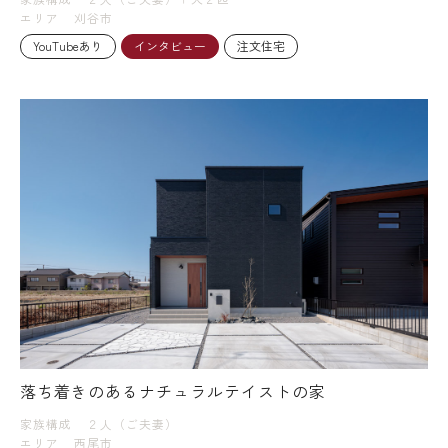
エリア
刈谷市
YouTubeあり
インタビュー
注文住宅
落ち着きのあるナチュラルテイストの家
家族構成
２人（ご夫妻）
エリア
西尾市