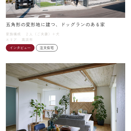
五角形の変形地に建つ、ドッグランのある家
家族構成
２人（ご夫妻）＋犬
エリア
高浜市
インタビュー
注文住宅