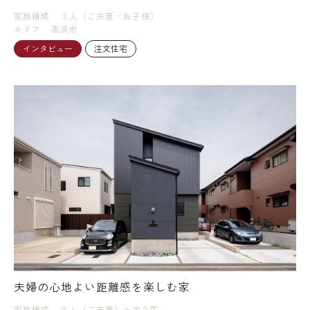
家族構成
３人（ご夫妻・お子様）
エリア
高浜市
インタビュー
注文住宅
夫婦の心地よい距離感を楽しむ家
家族構成
２人（ご夫妻）＋犬２匹