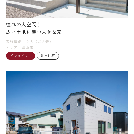
憧れの大空間！
広い土地に建つ大きな家
家族構成
２人（ご夫妻）
エリア
高浜市
インタビュー
注文住宅