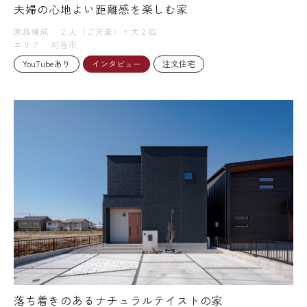
夫婦の心地よい距離感を楽しむ家
家族構成
２人（ご夫妻）＋犬２匹
エリア
刈谷市
YouTubeあり
インタビュー
注文住宅
落ち着きのあるナチュラルテイストの家