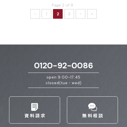
Page 2 of 9
‹
1
2
3
›
»
0120-92-0086
open 9:00~17:45
closed(tue・wed)
資料請求
無料相談