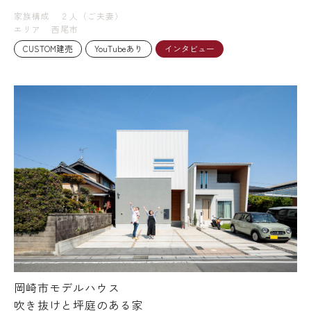
家族構成
２人（ご夫妻）
エリア
西尾市
CUSTOM建売
YouTubeあり
インタビュー
岡崎市モデルハウス
吹き抜けと坪庭のある家