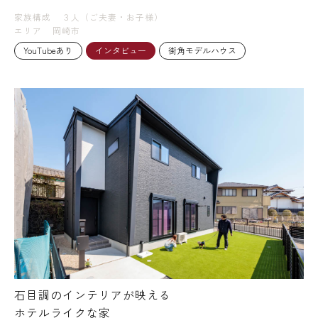
家族構成
３人（ご夫妻・お子様）
エリア
岡崎市
YouTubeあり
インタビュー
街角モデルハウス
石目調のインテリアが映える
ホテルライクな家