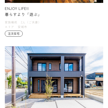
ENJOY LIFE!!
暮らすより「遊ぶ」
家族構成
2人（ご夫妻）
エリア
安城市
注文住宅