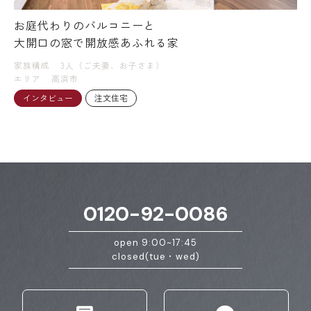
お庭代わりのバルコニーと
大開口の窓で開放感あふれる家
家族構成
3人（ご夫妻、お子さま）
エリア
高浜市
インタビュー
注文住宅
0120-92-0086
open 9:00~17:45
closed(tue・wed)