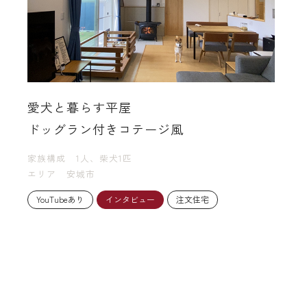
愛犬と暮らす平屋
ドッグラン付きコテージ風
家族構成
1人、柴犬1匹
エリア
安城市
YouTubeあり
インタビュー
注文住宅