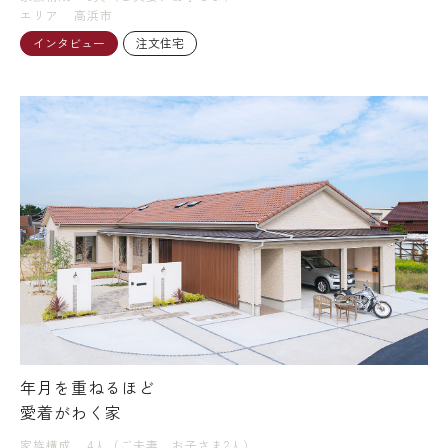
エリア
高浜市
インタビュー
注文住宅
年月を重ねるほど
愛着がわく家
家族構成
4人（ご夫妻、お子さま2人）