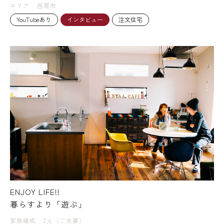
エリア
西尾市
YouTubeあり
インタビュー
注文住宅
ENJOY LIFE!!
暮らすより「遊ぶ」
家族構成
2人（ご夫妻）