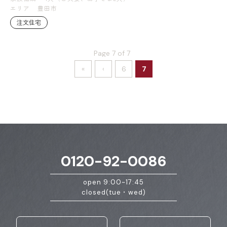
エリア
豊田市
注文住宅
Page 7 of 7
«
‹
6
7
0120-92-0086
open 9:00~17:45
closed(tue・wed)