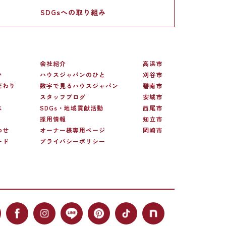
SDGsへの
取り組み
会社紹介
高浜市
い
ハウスジャパンのひと
刈谷市
だわり
数字で見るハウスジャパン
碧南市
スタッフブログ
安城市
ス
SDGs・地域貢献活動
西尾市
採用情報
知立市
わせ
オーナー様専用ページ
岡崎市
ード
プライバシーポリシー