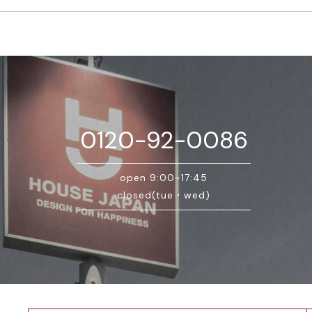
0120-92-0086
open 9:00~17:45
closed(tue・wed)