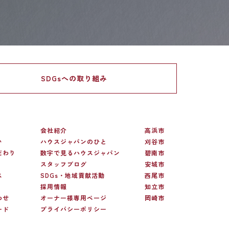
SDGsへの
取り組み
会社紹介
高浜市
い
ハウスジャパンのひと
刈谷市
だわり
数字で見るハウスジャパン
碧南市
スタッフブログ
安城市
ス
SDGs・地域貢献活動
西尾市
採用情報
知立市
わせ
オーナー様専用ページ
岡崎市
ード
プライバシーポリシー