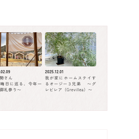
.02.09
2025.12.01
勢さん
我が家にホームステイす
大晦日に巡る、今年一
るオージー３兄弟 〜グ
御礼参り〜
レビレア（Grevillea）〜