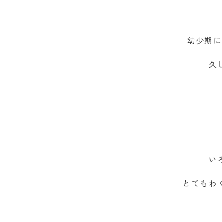
幼少期に
久
い
とてもわ