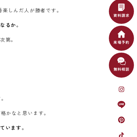
番楽しんだ人が勝者です。
資料請求
になるか。
動次第。
来場予約
無料相談
す。
価格かなと思います。
似ています。