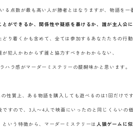
いる点数が最も高い人が勝者とはなりますが、物語を一
ことができるか、関係性や疑惑を暴けるか、誰が主人公
たどり着くかも含めて、全ては参加するあなたたちの行
誰が犯人かわからず誰と協力すべきかわからない、
ラハラ感がマーダーミステリーの醍醐味かと思います。
ムの性質上、ある物語を購入しても遊べるのは1回だけで
前後ですので、3人〜4人で映画にいったのと同じくらいの
』という特徴から、マーダーミステリーは
人狼ゲームに