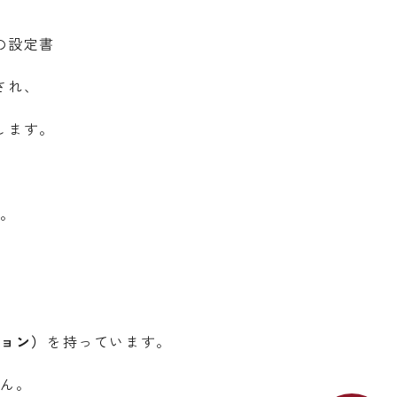
の設定書
され、
します。
す。
ション）
を持っています。
せん。