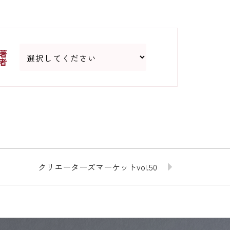
著
者
クリエーターズマーケットvol.50