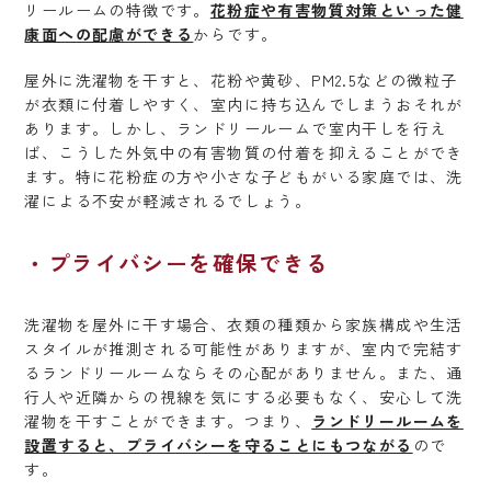
リールームの特徴です。
花粉症や有害物質対策といった健
康面への配慮ができる
からです。
屋外に洗濯物を干すと、花粉や黄砂、PM2.5などの微粒子
が衣類に付着しやすく、室内に持ち込んでしまうおそれが
あります。しかし、ランドリールームで室内干しを行え
ば、こうした外気中の有害物質の付着を抑えることができ
ます。特に花粉症の方や小さな子どもがいる家庭では、洗
濯による不安が軽減されるでしょう。
プライバシーを確保できる
洗濯物を屋外に干す場合、衣類の種類から家族構成や生活
スタイルが推測される可能性がありますが、室内で完結す
るランドリールームならその心配がありません。また、通
行人や近隣からの視線を気にする必要もなく、安心して洗
濯物を干すことができます。つまり、
ランドリールームを
設置すると、プライバシーを守ることにもつながる
ので
す。