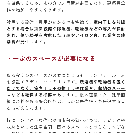
を確保するため、その分の床面積が必要となり、建築費全
体が増加しやすくなります。
設置する設備に費用がかかるのも特徴で、
室内干しを前提
とする場合は換気設備や除湿機、乾燥機などの導入が検討
され、使い勝手を考慮した収納やアイロン台、作業台の建
築費が発生
します。
一定のスペースが必要になる
ある程度のスペースが必要になる点も、ランドリールーム
を設置するデメリットの１つです。
洗濯機や乾燥機を置く
だけでなく、室内干し用の物干しや作業台、収納のスペー
スなども確保する必要
があります。敷地面積または建築面
積に余裕がある場合以外は、ほかの居住空間を圧迫するこ
とも考えられます。
特にコンパクトな住宅や都市部の狭小地では、リビングや
収納といった生活空間に関わるスペースを削らなければな