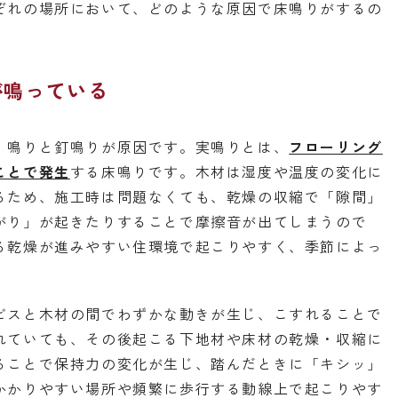
ぞれの場所において、どのような原因で床鳴りがするの
が鳴っている
）鳴りと釘鳴りが原因です。実鳴りとは、
フローリング
ことで発生
する床鳴りです。木材は湿度や温度の変化に
るため、施工時は問題なくても、乾燥の収縮で「隙間」
がり」が起きたりすることで摩擦音が出てしまうので
る乾燥が進みやすい住環境で起こりやすく、季節によっ
ビスと木材の間でわずかな動きが生じ、こすれることで
れていても、その後起こる下地材や床材の乾燥・収縮に
ることで保持力の変化が生じ、踏んだときに「キシッ」
かかりやすい場所や頻繁に歩行する動線上で起こりやす