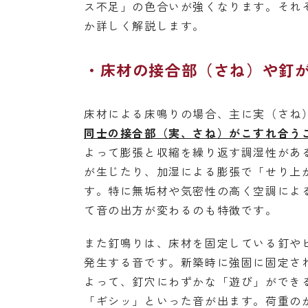
ス不足」の色合いが強くなります。それ
か詳しく解説します。
床材の接合部（さね）や釘
床材による床鳴りの場合、主に実（さね
同士の接合部（実、さね）がこすれ合う
よって膨張と収縮を繰り返す調湿性があ
が生じたり、加湿による膨張で「せり上
す。特に無垢材や気密性の高く空調によ
て音の出方が変わるのも特徴です。
また釘鳴りは、床材を固定している釘や
発生する音です。新築時に強固に固定さ
よって、釘穴にわずかな「遊び」ができ
「ギシッ」といった音が出ます。荷重の