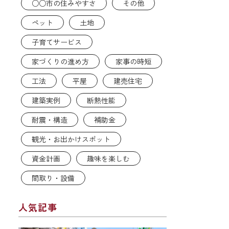
○○市の住みやすさ
その他
ペット
土地
子育てサービス
家づくりの進め方
家事の時短
工法
平屋
建売住宅
建築実例
断熱性能
耐震・構造
補助金
観光・お出かけスポット
資金計画
趣味を楽しむ
間取り・設備
人気記事