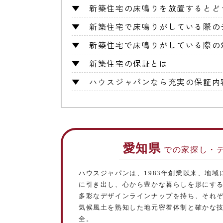
▼
新築住宅の床鳴りを放置するとど
▼
新築住宅で床鳴りがしている際の
▼
新築住宅で床鳴りがしている際の
▼
新築住宅の保証とは
▼
ハウスジャパンなら充実の保証内
愛知県
での家探し・
ハウスジャパンは、1983年創業以来、地
に引き出し、心から豊かな暮らしを形にす
多彩なデザインラインナップを持ち、それ
気候風土を熟知した地元密着体制と確かな
全。