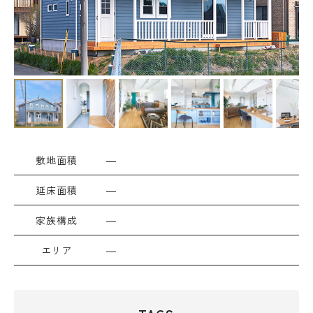
敷地面積
―
延床面積
―
家族構成
―
エリア
―