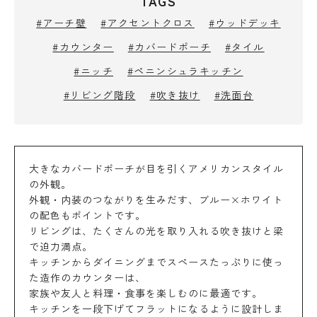
TAGS
#アーチ壁
#アクセントクロス
#ウッドデッキ
#カウンター
#カバードポーチ
#タイル
#ニッチ
#ペニンシュラキッチン
#リビング階段
#吹き抜け
#洗面台
大きなカバードポーチが目を引くアメリカンスタイル
の外観。
外観・内装のつながりを生みだす、ブルー×ホワイト
の配色もポイントです。
リビングは、たくさんの光を取り入れる吹き抜けと梁
で迫力満点。
キッチンからダイニングまでスペースたっぷりに使っ
た造作のカウンターは、
家族や友人と料理・食事を楽しむのに最適です。
キッチンを一段下げてフラットになるように設計しま