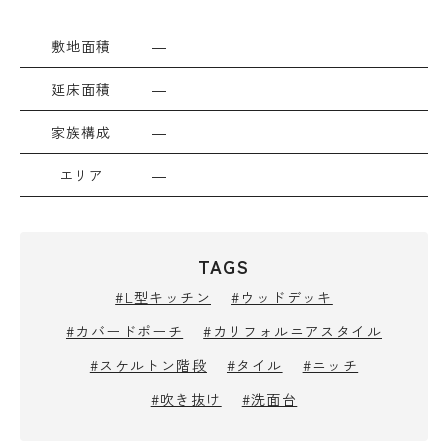
敷地面積
―
延床面積
―
家族構成
―
エリア
―
TAGS
#L型キッチン
#ウッドデッキ
#カバードポーチ
#カリフォルニアスタイル
#スケルトン階段
#タイル
#ニッチ
#吹き抜け
#洗面台