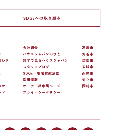
SDGsへの
取り組み
会社紹介
高浜市
い
ハウスジャパンのひと
刈谷市
だわり
数字で見るハウスジャパン
碧南市
スタッフブログ
安城市
ス
SDGs・地域貢献活動
西尾市
採用情報
知立市
わせ
オーナー様専用ページ
岡崎市
ード
プライバシーポリシー