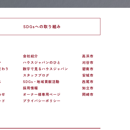
SDGsへの
取り組み
会社紹介
高浜市
い
ハウスジャパンのひと
刈谷市
だわり
数字で見るハウスジャパン
碧南市
スタッフブログ
安城市
ス
SDGs・地域貢献活動
西尾市
採用情報
知立市
わせ
オーナー様専用ページ
岡崎市
ード
プライバシーポリシー