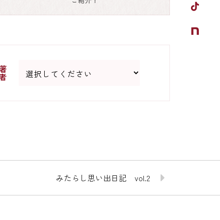
ご紹介！
著
者
みたらし思い出日記 vol.2