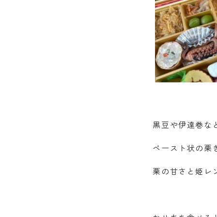
黒豆や伊達巻な
ペースト状の栗き
栗の甘さと姫レ