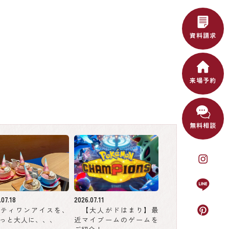
資料請求
来場予約
無料相談
.07.18
2026.07.11
ーティワンアイスを、
【大人がドはまり】最
っと大人に、、、
近マイブームのゲームを