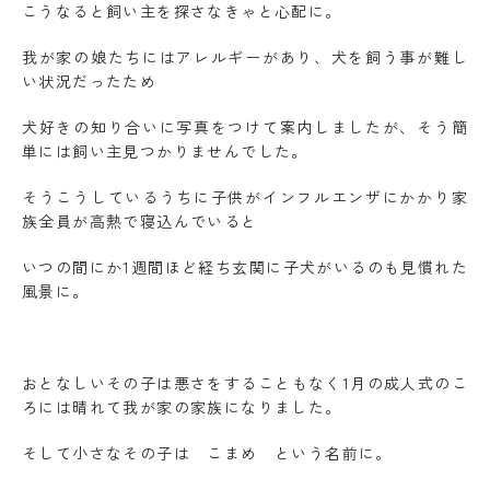
こうなると飼い主を探さなきゃと心配に。
我が家の娘たちにはアレルギーがあり、犬を飼う事が難し
い状況だったため
犬好きの知り合いに写真をつけて案内しましたが、そう簡
単には飼い主見つかりませんでした。
そうこうしているうちに子供がインフルエンザにかかり家
族全員が高熱で寝込んでいると
いつの間にか1週間ほど経ち玄関に子犬がいるのも見慣れた
風景に。
おとなしいその子は悪さをすることもなく1月の成人式のこ
ろには晴れて我が家の家族になりました。
そして小さなその子は こまめ という名前に。