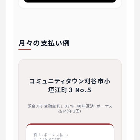
月々の支払い例
コミュニティタウン刈谷市小
垣江町３ No.５
頭金0円 変動金利1.03％・40年返済・ボーナス
払い(年２回)
例１：ボーナス払い
約 249,877円