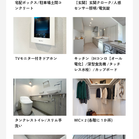
宅配ボックス/駐車場土間コ
【玄関】玄関クローク/人感
ンクリート
センサー照明/電気錠
TVモニター付きドアホン
キッチン（IHコンロ【オール
電化】/深型食洗機 /タッチ
レス水栓）/カップボード
タンクレストイレ/スリム手
WIC×２(各階に１か所)
洗い