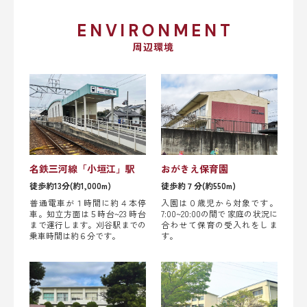
ENVIRONMENT
周辺環境
名鉄三河線「小垣江」駅
おがきえ保育園
徒歩約13分(約1,000m)
徒歩約７分(約550m)
普通電車が１時間に約４本停
入園は０歳児から対象です。
車。知立方面は５時台~23 時台
7:00~20:00の間で 家庭の状況に
まで運行します。刈谷駅までの
合わせて保育の受入れをしま
乗車時間は約６分です。
す。