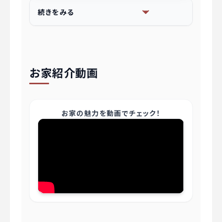
駐車３台可 お庭とファミクロがある４LDK
続きをみる
ミニマルで温かみを感じ
られる家
お家紹介動画
コミュニティタウン刈谷市小垣江町３ No.
５
お家の魅力を動画でチェック！