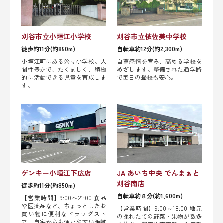
刈谷市立小垣江小学校
刈谷市立依佐美中学校
徒歩約11分(約850m)
自転車約12分(約2,300m)
小垣江町にある公立小学校。人
自尊感情を育み、高める学校を
間性豊かで、たくましく、積極
めざします。整備された通学路
的に活動できる児童を育成しま
で毎日の登校も安心。
す。
ゲンキー小垣江下広店
JA あいち中央 でんまぁと
刈谷南店
徒歩約11分(約850m)
自転車約８分(約1,600m)
【営業時間】9:00〜21:00 食品
や医薬品など、ちょっとしたお
【営業時間】9:00～18:00 地元
買い物に便利なドラッグスト
の採れたての野菜・果物が数多
ア。自宅からも通いやすい距離