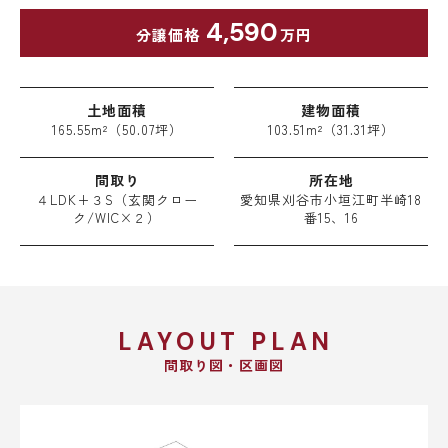
4,590
分譲価格
万円
土地面積
建物面積
165.55m²（50.07坪）
103.51m²（31.31坪）
間取り
所在地
４LDK+３S（玄関クロー
愛知県刈谷市小垣江町半崎18
ク/WIC×２）
番15、16
LAYOUT PLAN
間取り図・区画図