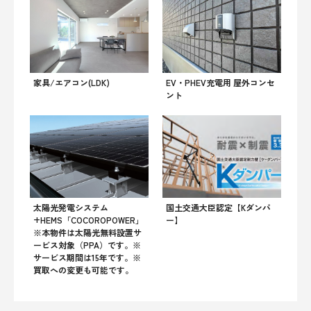
家具/エアコン(LDK)
EV・PHEV充電用 屋外コンセ
ント
太陽光発電システム
国土交通大臣認定【Kダンパ
+HEMS「COCOROPOWER」
ー】
※本物件は太陽光無料設置サ
ービス対象（PPA）です。※
サービス期間は15年です。※
買取への変更も可能です。