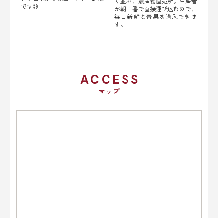
く並ぶ、農産物直売所。生産者
です◎
が朝一番で直接運び込むので、
毎日新鮮な青果を購入できま
す。
ACCESS
マップ