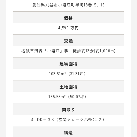
愛知県刈谷市小垣江町半崎18番15、16
価格
4,590 万円
交通
名鉄三河線「小垣江」駅 徒歩約13分(約1,000m)
建物面積
103.51m²（31.31坪）
土地面積
165.55m²（50.07坪）
間取り
４LDK+３S（玄関クローク/WIC×２）
構造