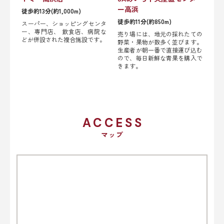
ー高浜
徒歩約13分(約1,000m)
徒歩約11分(約850m)
スーパー、ショッピングセンタ
ー、専門店、 飲食店、病院な
売り場には、地元の採れたての
どが併設された複合施設です。
野菜・果物が数多く並びます。
生産者が朝一番で直接運び込む
ので、毎日新鮮な青果を購入で
きます。
ACCESS
マップ