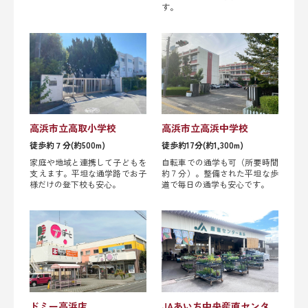
す。
高浜市立高取小学校
高浜市立高浜中学校
徒歩約７分(約500m)
徒歩約17分(約1,300m)
家庭や地域と連携して子どもを
自転車での通学も可（所要時間
支えます。平坦な通学路でお子
約７分）。整備された平坦な歩
様だけの登下校も安心。
道で毎日の通学も安心です。
ドミー高浜店
JAあいち中央産直センタ