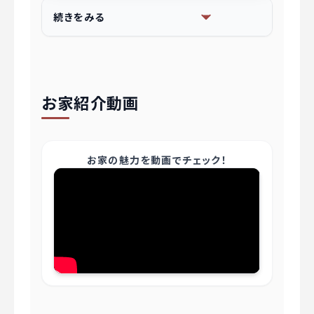
玄関＆キッチンの収納が充実の４LDK
続きをみる
ナチュラル× スタイリッ
シュな家
お家紹介動画
スマイルガーデン高浜市本郷町５ No.９
お家の魅力を動画でチェック！