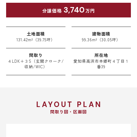
3,740
分譲価格
万円
土地面積
建物面積
131.42m²（39.75坪）
99.36m²（30.05坪）
間取り
所在地
４LDK＋３S（玄関クローク/
愛知県高浜市本郷町４丁目１
収納/WIC）
番39
LAYOUT PLAN
間取り図・区画図