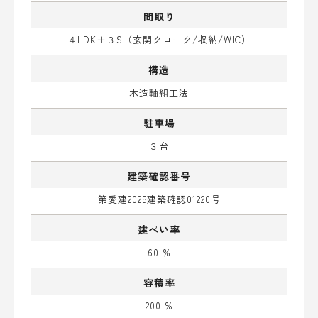
間取り
４LDK＋３S（玄関クローク/収納/WIC）
構造
木造軸組工法
駐車場
３台
建築確認番号
第愛建2025建築確認01220号
建ぺい率
60 %
容積率
200 %