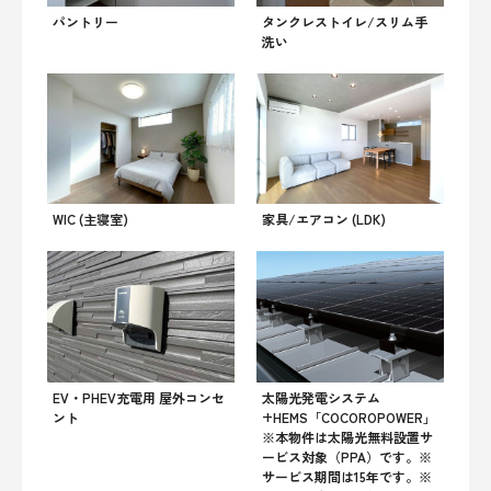
パントリー
タンクレストイレ/スリム手
洗い
WIC (主寝室)
家具/エアコン (LDK)
EV・PHEV充電用 屋外コンセ
太陽光発電システム
ント
+HEMS「COCOROPOWER」
※本物件は太陽光無料設置サ
ービス対象（PPA）です。※
サービス期間は15年です。※