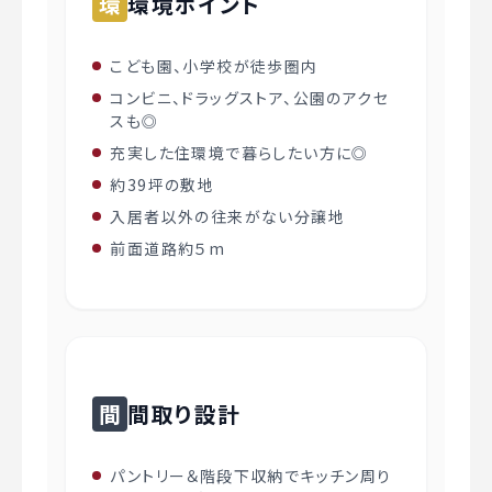
環
環境ポイント
こども園、小学校が徒歩圏内
コンビニ、ドラッグストア、公園のアクセ
スも◎
充実した住環境で暮らしたい方に◎
約39坪の敷地
入居者以外の往来がない分譲地
前面道路約５m
間
間取り設計
パントリー＆階段下収納でキッチン周り