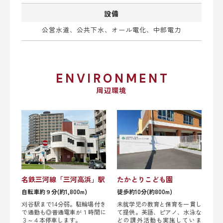
設備
公営水道、公共下水、オール電化、中部電力
ENVIRONMENT
周辺環境
名鉄三河線「三河高浜」駅
たかとりこども園
自転車約９分(約1,800m)
徒歩約10分(約800m)
刈谷駅まで14分弱。駐輪場付き
未就学児の教育と保育を一貫し
で通勤も◎普通電車が１時間に
て提供。英語、ピアノ、水泳な
３～４本停車します。
どの課外活動も実施していま