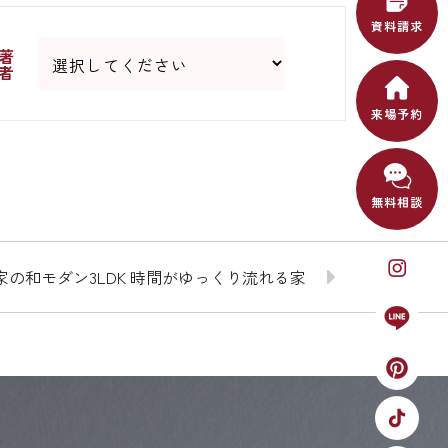
資料請求
著
者
来場予約
無料相談
の和モダン3LDK 時間がゆっくり流れる家