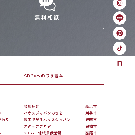
無料相談
SDGsへの
取り組み
会社紹介
高浜市
い
ハウスジャパンのひと
刈谷市
だわり
数字で見るハウスジャパン
碧南市
スタッフブログ
安城市
ス
SDGs・地域貢献活動
西尾市