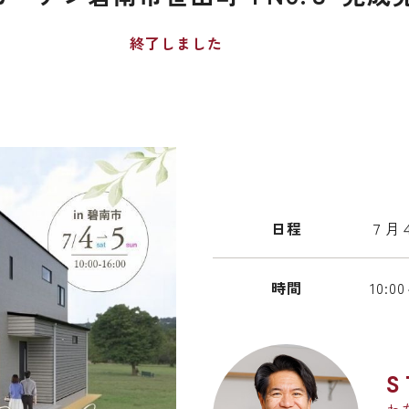
終了しました
日程
７月４
時間
10:0
S