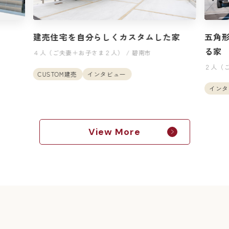
た家
五角形の変形地に建つ、ドッグランのあ
結婚
る家
２人（ご
２人（ご夫妻）＋犬 / 高浜市
CUST
インタビュー
注文住宅
View More