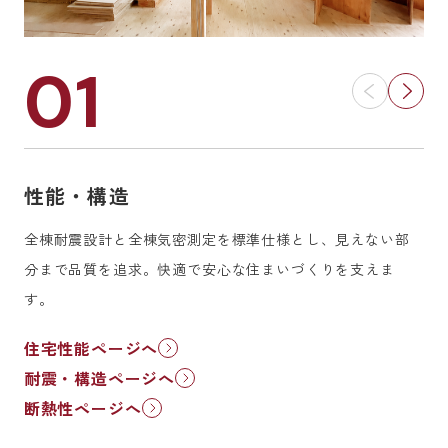
01
性能・構造
デ
全棟耐震設計と全棟気密測定を標準仕様とし、見えない部
定
分まで品質を追求。快適で安心な住まいづくりを支えま
装
す。
た
住宅性能ページへ
設
耐震・構造ページへ
断熱性ページへ