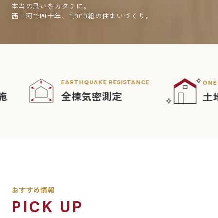
本当の思いをカタチに。
西三河で四十年、1,000組の住まいづくり。
THQUAKE RESISTANCE
ONE-STOP SUPPORT
棟気密測定
土地探しからワン
おすすめ情報
PICK UP