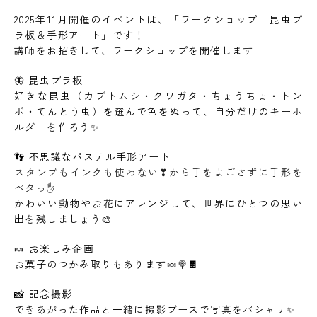
2025年11月開催のイベントは、「ワークショップ 昆虫プ
ラ板＆手形アート」です！
講師をお招きして、ワークショップを開催します
🦋 昆虫プラ板
好きな昆虫（カブトムシ・クワガタ・ちょうちょ・トン
ボ・てんとう虫）を選んで色をぬって、自分だけのキーホ
ルダーを作ろう✨
👣 不思議なパステル手形アート
スタンプもインクも使わない❣から手をよごさずに手形を
ペタっ✋
かわいい動物やお花にアレンジして、世界にひとつの思い
出を残しましょう🎨
🍬 お楽しみ企画
お菓子のつかみ取りもあります🍬🍭🍫
📸 記念撮影
できあがった作品と一緒に撮影ブースで写真をパシャリ✨