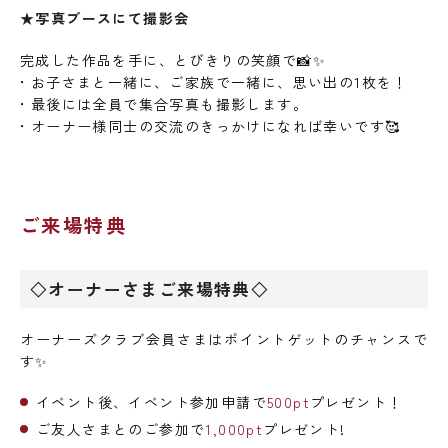
★写真ブースにて撮影会
完成した作品を手に、とびきりの笑顔で📸✨
• お子さまと一緒に、ご家族で一緒に、思い出の1枚を！
• 最後には全員で集合写真も撮影します。
• オーナー様同士の交流のきっかけになれば幸いです🥰
ご来場特典
◇オーナーさまご来場特典◇
オーナーズクラブ会員さまはポイントゲットのチャンスで
す✨
イベント後、イベント参加申請で
500pt
プレゼント！
ご友人さまとのご参加で
1,000pt
プレゼント!