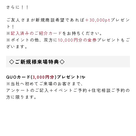
さらに！！
ご友人さまが新規商談希望であれば
＋30,000pt
プレゼン
ト！
※
記入済みのご紹介カード
をお持ちください。
※ポイントの他、双方に
10,000円分の金券
プレゼントもご
ざいます。
◇ご新規様来場特典◇
QUOカード(
3,000円分
)プレゼント!✨
※当社へ初めてご来場のお客さまで、
アンケートのご記入＋イベントご予約+住宅相談ご予約の
方に限ります。